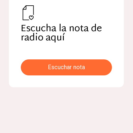
Escucha la nota de
radio aquí
E
s
c
u
c
h
a
r
n
o
t
a