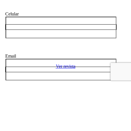
Celular
Email
V
e
r
r
e
v
i
s
t
a
Disponibilidad horaria